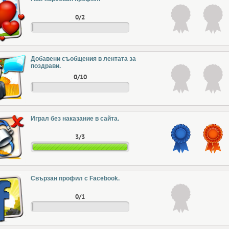
0/2
Добавени съобщения в лентата за
поздрави.
0/10
Играл без наказание в сайта.
3/3
Свързан профил с Facebook.
0/1