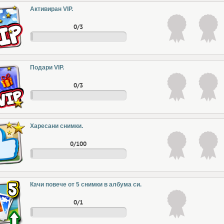
Активиран VIP.
0/3
Подари VIP.
0/3
Харесани снимки.
0/100
Качи повече от 5 снимки в албума си.
0/1