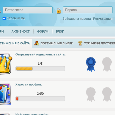
Запомни ме
Забравена парола
|
Регистрация
РИ
АКТИВНОСТ
ФОРУМ
БЛОГ
СТИЖЕНИЯ В САЙТА
ПОСТИЖЕНИЯ В ИГРИ
ТУРНИРНИ ПОСТИЖ
Отпразнувай годишнина в сайта.
1/3
Харесан профил.
2/50
Най-харесван профил.