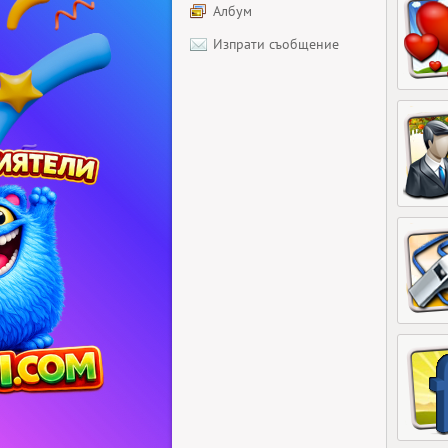
Албум
Изпрати съобщение