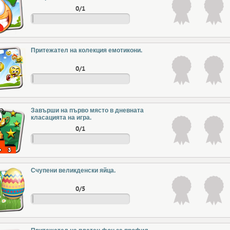
0/1
Притежател на колекция емотикони.
0/1
Завърши на първо място в дневната
класацията на игра.
0/1
Счупени великденски яйца.
0/5